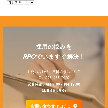
ー
ア
ー
カ
イ
ブ
採用の悩みを
RPO
でいますぐ解決！
お問い合わせ、資料請求はこちら
Tel :
098-975-7920
営業時間 : AM 9:00 - PM 17:00
(土日祝をのぞく)
お問い合わせはコチラ